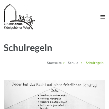
Zum
Inhalt
springen
(Enter
drücken)
Schulregeln
Startseite
>
Schule
>
Schulregeln